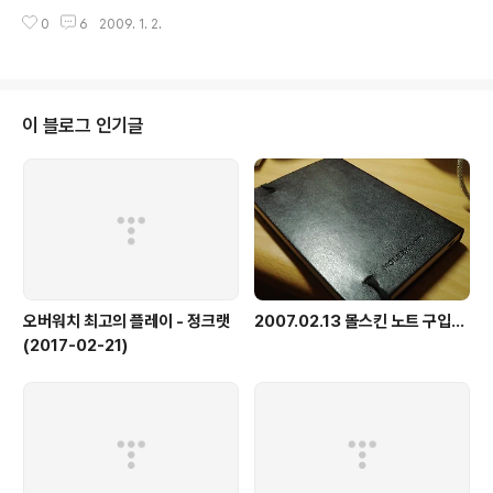
서울 삼성과 공동 3위. 일단 5할 밑으로 떨어지진 않았으
대의 지역방어에 아무것도 못 하더군요..)로 졌던 경기입니
니 다행이라고 해야겠습니다. 캘빈 워너의 대체 용병이었
0
6
2009. 1. 2.
다. 폰카로 찍어서 그런지 사진 상태가 좋지는 않습니다. 안
던 서머스, 그리고 지금 출장하고 있는 조나단 존스 두 선수
양 체육관 정문입니다. 멋지게 장식되어 있죠. 좌석도 멀고
모두 너무 저..
해서 경기 중 사진은 거의 윤곽만 보이는 정도입니다. 체육
관 천정에는 보시는 것처럼 선수들 대형 사진이 걸려 있습
니다. 2008년 12월 13일 vs 창원 LG 세이커스 마지막에
이 블로그 인기글
3점 버저 비터 맞고 진 경기입니다. 이 이후로 가지 않고 있
습니다. 이번 시즌은 왠지 제가 가면 다 지는 듯 해서요.. 경
기 시작 전 선수 소개 장면입니다. 점프 볼 직후 한 컷 작전
시간입니다. 이 날 옥범준 선수가 많은 출장 시간을..
오버워치 최고의 플레이 - 정크랫
2007.02.13 몰스킨 노트 구입...
(2017-02-21)