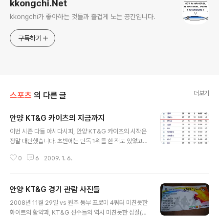
kkongchi.Net
kkongchi가 좋아하는 것들과 즐겁게 노는 공간입니다.
구독하기
더보기
스포츠
의 다른 글
안양 KT&G 카이츠의 지금까지
글 내용
이번 시즌 다들 아시다시피, 안양 KT&G 카이츠의 시작은
정말 대단했습니다. 초반에는 단독 1위를 한 적도 있었고,
그 특유의 빠른 속공 농구는 지난 시즌보다 더 훌륭해졌다
0
6
2009. 1. 6.
는 평가를 받기도 했습니다. 하지만, 그 이후에 여러 악재들
이 있었습니다. 지난 시즌의 TJ커밍스보다 더 KT&G에 잘
어울린다던 평가를 받던 용병 캘빈 워너가 부상을 당해서
안양 KT&G 경기 관람 사진들
출장을 지금까지도 못 하고 있고, 그 외에도 여러 선수들이
글 내용
크고 작은 부상으로 몇 경기씩 결장을 하기 시작했습니다.
2008년 11월 29일 vs 원주 동부 프로미 4쿼터 미친듯한
그래도 현재 시점에서 성적은 (출처: 네이버) 15승 12패,
화이트의 활약과, KT&G 선수들의 역시 미친듯한 삽질(상