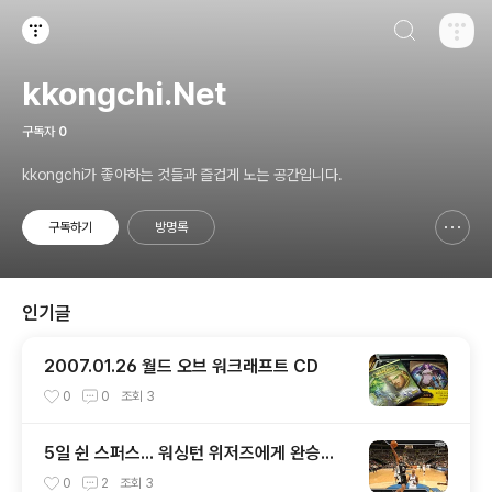
검색하기
티스토리
kkongchi.Net
구독자
0
kkongchi가 좋아하는 것들과 즐겁게 노는 공간입니다.
구독하기
방명록
신고하기 레이어
열기
인기글
2007.01.26 월드 오브 워크래프트 CD
0
0
조회
3
5일 쉰 스퍼스... 워싱턴 위저즈에게 완승...
0
2
조회
3