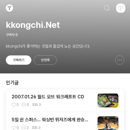
검색하기
티스토리
kkongchi.Net
구독자
0
kkongchi가 좋아하는 것들과 즐겁게 노는 공간입니다.
구독하기
방명록
신고하기 레이어
열기
인기글
2007.01.26 월드 오브 워크래프트 CD
0
0
조회
3
5일 쉰 스퍼스... 워싱턴 위저즈에게 완승...
0
2
조회
3