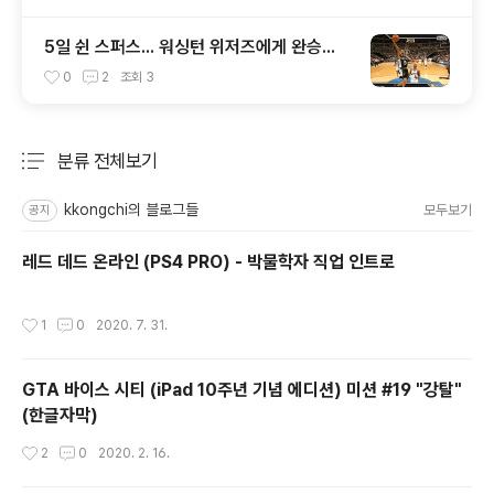
5일 쉰 스퍼스... 워싱턴 위저즈에게 완승...
0
2
조회
3
분류 전체보기
주요 글 목록
kkongchi의 블로그들
모두보기
공지
레드 데드 온라인 (PS4 PRO) - 박물학자 직업 인트로
작성시간
1
0
2020. 7. 31.
GTA 바이스 시티 (iPad 10주년 기념 에디션) 미션 #19 "강탈"
(한글자막)
작성시간
2
0
2020. 2. 16.