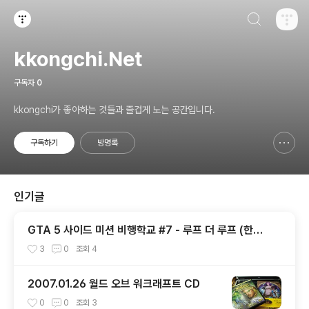
검색하기
티스토리
kkongchi.Net
구독자
0
kkongchi가 좋아하는 것들과 즐겁게 노는 공간입니다.
구독하기
방명록
신고하기 레이어
열기
인기글
GTA 5 사이드 미션 비행학교 #7 - 루프 더 루프 (한글
자막)
3
0
조회
4
2007.01.26 월드 오브 워크래프트 CD
0
0
조회
3