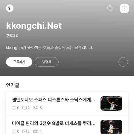
검색하기
티스토리
kkongchi.Net
구독자
0
kkongchi가 좋아하는 것들과 즐겁게 노는 공간입니다.
구독하기
방명록
신고하기 레이어
열기
인기글
샌안토니오 스퍼스 피스톤즈와 소닉스에게
이기면서 3연승
0
2
조회
5
마이클 핀리의 3점슛 8발로 너게츠를 뿌리치
고 스퍼스 2라운드 진출 (샌안토니오 vs 덴
0
2
조회
4