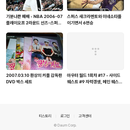
기분나쁜 패배 - NBA 2006-07
스퍼스 새크라멘토와 미네소타를
플레이오프 2라운드 선즈-스퍼스
이기면서 6연승
4차전 감상기
2007.03.10 환상의 커플 감독판
아우터 월드 1회차 #17 - 사이드
DVD 박스 세트
퀘스트 #9 자력갱생, 메인 퀘스트
#3 어디로든 가는 통로, 임무 #2
하늘을 나는 폐품, 사이드 퀘스트
#10 공허에서 온 무기
의안내
티스토리
로그인
고객센터
© Daum Corp.