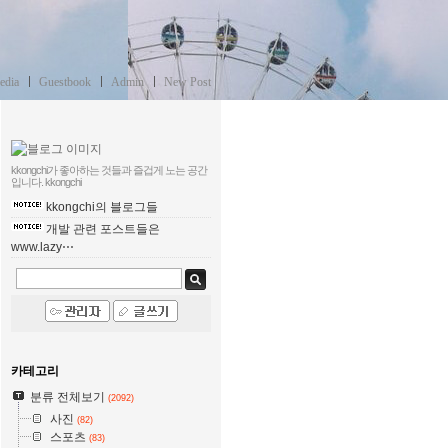
edia
Guestbook
Admin
New Post
kkongchi가 좋아하는 것들과 즐겁게 노는 공간
입니다.
kkongchi
kkongchi의 블로그들
개발 관련 포스트들은
www.lazy⋯
카테고리
분류 전체보기
(2092)
사진
(82)
스포츠
(83)