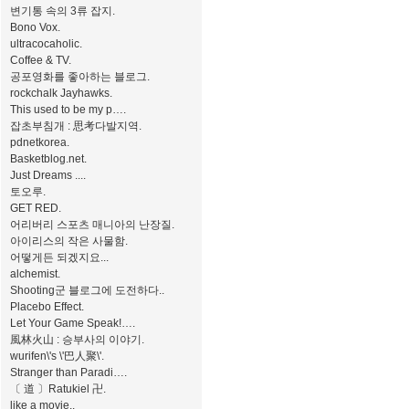
변기통 속의 3류 잡지.
Bono Vox.
ultracocaholic.
Coffee & TV.
공포영화를 좋아하는 블로그.
rockchalk Jayhawks.
This used to be my p….
잡초부침개 : 思考다발지역.
pdnetkorea.
Basketblog.net.
Just Dreams ....
토오루.
GET RED.
어리버리 스포츠 매니아의 난장질.
아이리스의 작은 사물함.
어떻게든 되겠지요...
alchemist.
Shooting군 블로그에 도전하다..
Placebo Effect.
Let Your Game Speak!….
風林火山 : 승부사의 이야기.
wurifen\'s \'巴人聚\'.
Stranger than Paradi….
〔 道 〕Ratukiel 卍.
like a movie..