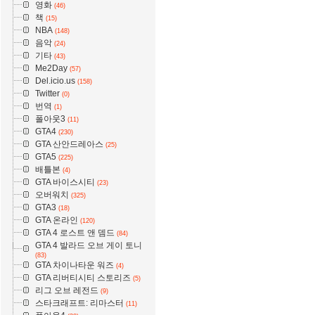
영화
(46)
책
(15)
NBA
(148)
음악
(24)
기타
(43)
Me2Day
(57)
Del.icio.us
(158)
Twitter
(0)
번역
(1)
폴아웃3
(11)
GTA4
(230)
GTA 산안드레아스
(25)
GTA5
(225)
배틀본
(4)
GTA 바이스시티
(23)
오버워치
(325)
GTA3
(18)
GTA 온라인
(120)
GTA 4 로스트 앤 뎀드
(84)
GTA 4 발라드 오브 게이 토니
(83)
GTA 차이나타운 워즈
(4)
GTA 리버티시티 스토리즈
(5)
리그 오브 레전드
(9)
스타크래프트: 리마스터
(11)