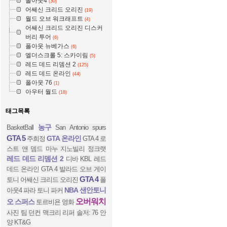
폴아웃4
(30)
어쌔신 크리드 오리진
(19)
월드 오브 워크래프트
(4)
어쌔신 크리드 오리진 디스커
버리 투어
(6)
폴아웃 뉴베가스
(6)
엘더스크롤 5: 스카이림
(5)
레드 데드 리뎀션 2
(125)
레드 데드 온라인
(44)
폴아웃 76
(1)
아우터 월드
(18)
태그목록
농구
BasketBall
San Antonio spurs
GTA 5
GTA 온라인
주희정
GTA 4 로
스트 앤 뎀드
마누 지노빌리
정크랫
레드 데드 리뎀션 2
디바
KBL
레드
데드 온라인
GTA 4 발라드 오브 게이
GTA 4
토니
어쌔신 크리드 오리진
폴
NBA
샌안토니
아웃4
파라
토니 파커
오버워치
오 스퍼스
토르비욘
영화
사진
팀 던컨
맥크리
리퍼
솔저: 76
안
양 KT&G