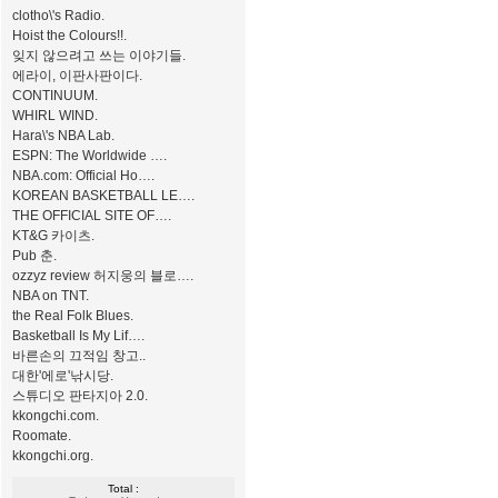
clotho\'s Radio.
Hoist the Colours!!.
잊지 않으려고 쓰는 이야기들.
에라이, 이판사판이다.
CONTINUUM.
WHIRL WIND.
Hara\'s NBA Lab.
ESPN: The Worldwide ….
NBA.com: Official Ho….
KOREAN BASKETBALL LE….
THE OFFICIAL SITE OF….
KT&G 카이츠.
Pub 춘.
ozzyz review 허지웅의 블로….
NBA on TNT.
the Real Folk Blues.
Basketball Is My Lif….
바른손의 끄적임 창고..
대한'에로'낚시당.
스튜디오 판타지아 2.0.
kkongchi.com.
Roomate.
kkongchi.org.
Total :