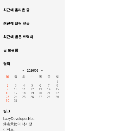
최근에 올라온 글
최근에 달린 댓글
최근에 받은 트랙백
글 보관함
달력
«
2026/08
»
일
월
화
수
목
금
토
1
2
3
4
5
6
7
8
9
10
11
12
13
14
15
16
17
18
19
20
21
22
23
24
25
26
27
28
29
30
31
링크
LazyDeveloper.Net.
爆走天使의 낙서장.
리피토.