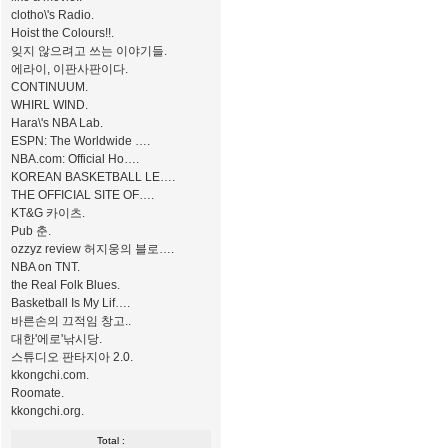
clotho\'s Radio.
Hoist the Colours!!.
잊지 않으려고 쓰는 이야기들.
에라이, 이판사판이다.
CONTINUUM.
WHIRL WIND.
Hara\'s NBA Lab.
ESPN: The Worldwide ….
NBA.com: Official Ho….
KOREAN BASKETBALL LE….
THE OFFICIAL SITE OF….
KT&G 카이츠.
Pub 춘.
ozzyz review 허지웅의 블로….
NBA on TNT.
the Real Folk Blues.
Basketball Is My Lif….
바른손의 끄적임 창고..
대한'에로'낚시당.
스튜디오 판타지아 2.0.
kkongchi.com.
Roomate.
kkongchi.org.
Total :