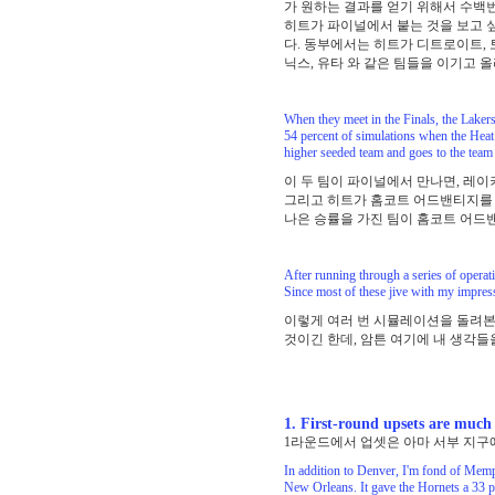
가 원하는 결과를 얻기 위해서 수백
히트가 파이널에서 붙는 것을 보고 
다. 동부에서는 히트가 디트로이트,
닉스, 유타 와 같은 팀들을 이기고 올
When they meet in the Finals, the Laker
54 percent of simulations when the Heat 
higher seeded team and goes to the team 
이 두 팀이 파이널에서 만나면, 레이
그리고 히트가 홈코트 어드밴티지를 가
나은 승률을 가진 팀이 홈코트 어드밴
After running through a series of operati
Since most of these jive with my impress
이렇게 여러 번 시뮬레이션을 돌려본
것이긴 한데, 암튼 여기에 내 생각들
1. First-round upsets are much 
1라운드에서 업셋은 아마 서부 지구
In addition to Denver, I'm fond of Memph
New Orleans. It gave the Hornets a 33 pe