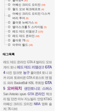
폴아웃4
(30)
어쌔신 크리드 오리진
(19)
월드 오브 워크래프트
(4)
어쌔신 크리드 오리진 디스커
버리 투어
(6)
폴아웃 뉴베가스
(6)
엘더스크롤 5: 스카이림
(5)
레드 데드 리뎀션 2
(125)
레드 데드 온라인
(44)
폴아웃 76
(1)
아우터 월드
(18)
태그목록
레드 데드 온라인
GTA 4 발라드 오브
GTA
레드 데드 리뎀션 2
게이 토니
4
농구
사진
정크랫
폴아웃4
토니 파
커
리퍼
토르비욘
GTA 4 로스트 앤 뎀
GTA
드
파라
BasketBall
KBL
주희정
5
오버워치
샌안토니오 스퍼스
GTA 온라인
San Antonio spurs
맥크
리
팀 던컨
마누 지노빌리
안양 KT&G
NBA
어쌔신 크리드 오리진
영화
솔
저: 76
디바