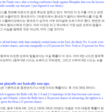
 in the Finals once, after a riveting conference finals against Memphis that was the lowest-
dn't actually say that part, I just figured it was likely.)
피스를 첫번째 라운드의 업셋 후보로 점찍고 있다. 하지만 이 도구를 가지고 보면
바로 뉴올리언즈 호네츠이다. 1라운드에서 호네츠가 댈러스 매버릭스를 이길 확
번의 시뮬레이션에서는 호네츠가 심지어 서부 파이널에 오르기까지 했다. 한번은 파
에서 멤피스에게 이겼다. 아마 이것은 리그 역사에서 가장 낮은 순위의 팀들이
 그 사실을 말해준 것은 아닌데, 아마 그럴 것이다)
all had better odds than similarly seeded teams in the East; the likely No. 6 seeds were
d a better chance, and only marginally so (35 percent for New York to 33 percent for New
는 동부의 비슷한 순위의 팀들보다는 이길 확률이 더 크다. 아마 6번 시드만 동부쪽
비슷하다. (동부 6번 시드는 뉴욕이고 35퍼센트, 그리고 서부의 6번 시드는 뉴올
st playoffs are basically toss-ups.
 기본적으로 동전던지기나 마찬가지의 확률이다. 즉 거의 50대 50이다.
ch it appears the Bulls will, the 1-4 and 2-3 matchups in the East become coin tosses.
o and Orlando, where the Bulls have a 56 percent chance of advancing; the tightest is a
gives the Heat a 51 percent chance.
면, 동부 1위와 4위 그리고 2위와 3위의 2라운드 대결은 거의 대등한 확률이 된