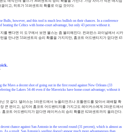
올랜도 매직인데 불스가 56퍼센트의 승리 확률을 가진다. 가장 차이가 적은 매치업
결이고, 히트가 51퍼센트의 확률로 이길 것이다.
Bulls, however, and this tool is much less bullish on their chances. In a conference
of beating the Celtics with home-court advantage, but only 43 percent without it.
지를 뺀다면 이 도구에서 보면 불스는 좀 불리해진다. 컨퍼런스 파이널에서 시카
턴을 만나면 53퍼센트의 승리 확률을 가지지만, 홈코트 어드밴티지가 없다면 43
pick.
?
ing the Mavs a decent shot of going out in the first round against New Orleans (33
referring the Lakers 54-46 even if the Mavericks have home-court advantage; without it
아닌 것 같다. 댈러스는 1라운드에서 뉴올리언즈나 포틀랜드를 맞아서 패배할 확
 가장 큰 편이고, 심지어 홈코트 어드밴티지를 가지고도 레이커스에게 2라운드에서
다. 홈코트 어드밴티지가 없다면 레이커스의 승리 확률은 62퍼센트까지 올라간다.
 decent chance against San Antonio in the second round (31 percent), which is almost as
ers. As a result, San Antonio's seeding doesn't appear much more advantageous than