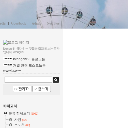
edia
Guestbook
Admin
New Post
kkongchi가 좋아하는 것들과 즐겁게 노는 공간
입니다.
kkongchi
kkongchi의 블로그들
개발 관련 포스트들은
www.lazy⋯
카테고리
분류 전체보기
(2092)
사진
(82)
스포츠
(83)