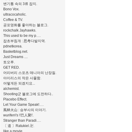
변기통 속의 3류 잡지.
Bono Vox.
ultracocaholic.
Coffee & TV.
공포영화를 좋아하는 블로그.
rockchalk Jayhawks.
This used to be my p….
잡초부침개 : 思考다발지역.
pdnetkorea.
Basketblog.net.
Just Dreams ....
토오루.
GET RED.
어리버리 스포츠 매니아의 난장질.
아이리스의 작은 사물함.
어떻게든 되겠지요...
alchemist.
Shooting군 블로그에 도전하다..
Placebo Effect.
Let Your Game Speak!….
風林火山 : 승부사의 이야기.
wurifen\'s \'巴人聚\'.
Stranger than Paradi….
〔 道 〕Ratukiel 卍.
like a movie..