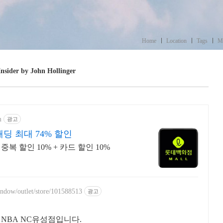
Home
Location
Tags
M
er by John Hollinger
m
광고
딩 최대 74% 할인
복 할인 10% + 카드 할인 10%
indow/outlet/store/101588513
광고
NBA NC유성점입니다.