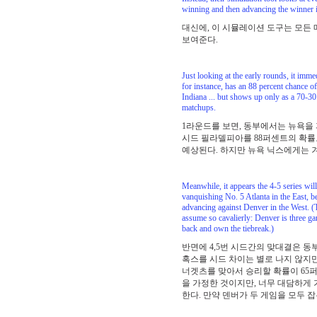
winning and then advancing the winner i
대신에, 이 시뮬레이션 도구는 모든 
보여준다.
Just looking at the early rounds, it imm
for instance, has an 88 percent chance o
Indiana ... but shows up only as a 70-30
matchups.
1라운드를 보면, 동부에서는 뉴욕을 
시드 필라델피아를 88퍼센트의 확률
예상된다. 하지만 뉴욕 닉스에게는 
Meanwhile, it appears the 4-5 series wil
vanquishing No. 5 Atlanta in the East, b
advancing against Denver in the West. 
assume so cavalierly: Denver is three ga
back and own the tiebreak.)
반면에 4,5번 시드간의 맞대결은 동
혹스를 시드 차이는 별로 나지 않지
너겟츠를 맞아서 승리할 확률이 65퍼
을 가정한 것이지만, 너무 대담하게 
한다. 만약 덴버가 두 게임을 모두 