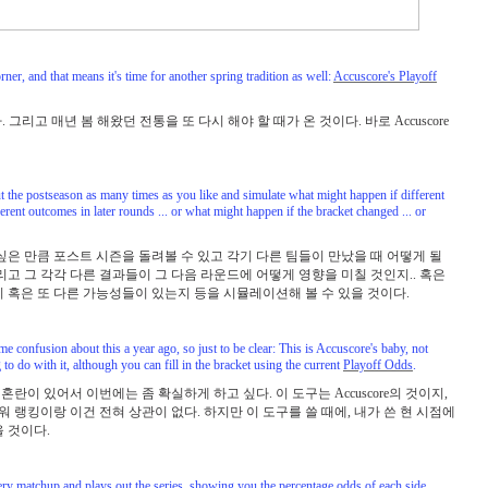
er, and that means it's time for another spring tradition as well:
Accuscore's Playoff
그리고 매년 봄 해왔던 전통을 또 다시 해야 할 때가 온 것이다. 바로 Accuscore
out the postseason as many times as you like and simulate what might happen if different
ferent outcomes in later rounds ... or what might happen if the bracket changed ... or
싶은 만큼 포스트 시즌을 돌려볼 수 있고 각기 다른 팀들이 만났을 때 어떻게 될
리고 그 각각 다른 결과들이 그 다음 라운드에 어떻게 영향을 미칠 것인지.. 혹은
 혹은 또 다른 가능성들이 있는지 등을 시뮬레이션해 볼 수 있을 것이다.
ome confusion about this a year ago, so just to be clear: This is Accuscore's baby, not
do with it, although you can fill in the bracket using the current
Playoff Odds
.
혼란이 있어서 이번에는 좀 확실하게 하고 싶다. 이 도구는 Accuscore의 것이지,
워 랭킹이랑 이건 전혀 상관이 없다. 하지만 이 도구를 쓸 때에, 내가 쓴 현 시점에
 것이다.
every matchup and plays out the series, showing you the percentage odds of each side