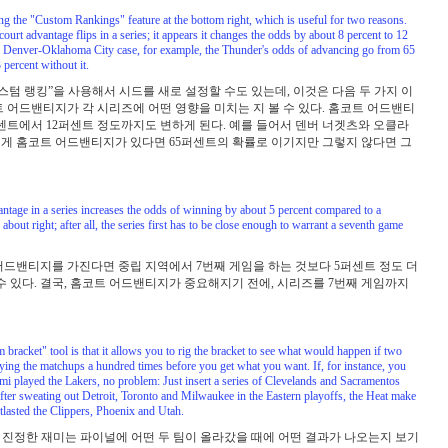
ng the "Custom Rankings" feature at the bottom right, which is useful for two reasons.
urt advantage flips in a series; it appears it changes the odds by about 8 percent to 12
he Denver-Oklahoma City case, for example, the Thunder's odds of advancing go from 65
percent without it.
스텀 랭킹”을 사용해서 시드를 새로 설정할 수도 있는데, 이것은 다음 두 가지 이
 어드밴티지가 각 시리즈에 어떤 영향을 미치는 지 볼 수 있다. 홈코트 어드밴티
센트에서 12퍼센트 정도까지도 변하게 된다. 예를 들어서 덴버 너겟츠와 오클라
게 홈코트 어드밴티지가 있다면 65퍼센트의 확률로 이기지만 그렇지 않다면 그
ntage in a series increases the odds of winning by about 5 percent compared to a
bout right; after all, the series first has to be close enough to warrant a seventh game
어드밴티지를 가진다면 중립 지역에서 7번째 게임을 하는 것보다 5퍼센트 정도 더
수 있다. 결국, 홈코트 어드밴티지가 중요해지기 전에, 시리즈를 7번째 게임까지
m bracket" tool is that it allows you to rig the bracket to see what would happen if two
laying the matchups a hundred times before you get what you want. If, for instance, you
i played the Lakers, no problem: Just insert a series of Clevelands and Sacramentos
. after sweating out Detroit, Toronto and Milwaukee in the Eastern playoffs, the Heat make
utlasted the Clippers, Phoenix and Utah.
 진정한 재미는 파이널에 어떤 두 팀이 올라갔을 때에 어떤 결과가 나오는지 보기