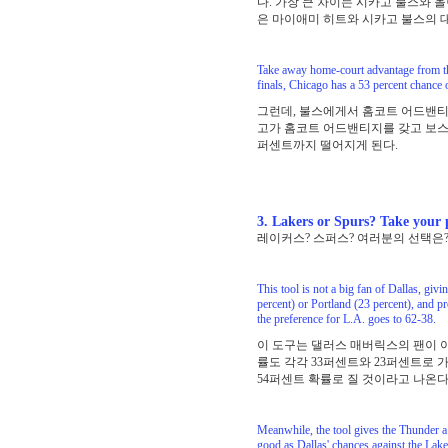
다. 가장 큰 차이는 시카고 불스와 
은 마이애미 히트와 시카고 불스의 대
Take away home-court advantage from the 
finals, Chicago has a 53 percent chance 
그런데, 불스에게서 홈코트 어드밴티
고가 홈코트 어드밴티지를 갖고 보스
퍼센트까지 떨어지게 된다.
3. Lakers or Spurs? Take your 
레이커스? 스퍼스? 여러분의 선택은
This tool is not a big fan of Dallas, giv
percent) or Portland (23 percent), and p
the preference for L.A. goes to 62-38.
이 도구는 댈러스 매버릭스의 팬이 
률도 각각 33퍼센트와 23퍼센트로
54퍼센트 확률로 질 것이라고 나온
Meanwhile, the tool gives the Thunder a
good as Dallas' chances against the Lak