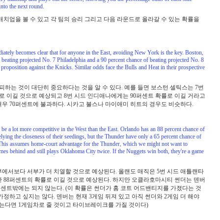
nto the next round.
매치업을 볼 수 있고 각 팀의 승리 그리고 다음 라운드로 올라갈 수 있는 확률을
ediately becomes clear that for anyone in the East, avoiding New York is the key. Boston,
f beating projected No. 7 Philadelphia and a 90 percent chance of beating projected No. 8
 proposition against the Knicks. Similar odds face the Bulls and Heat in their prospective
피하는 것이 대단히 중요하다는 것을 알 수 있다. 예를 들면 보스턴 셀틱스는 7번
로 이길 것으로 예상되고 8번 시드 인디애나에게는 90퍼센트 확률로 이길 거라고
겨우 70퍼센트에 불과하다. 시카고 불스나 마이애미 히트의 경우도 비슷하다.
l be a lot more competitive in the West than the East. Orlando has an 88 percent chance of
elying the closeness of their seedings, but the Thunder have only a 65 percent chance of
(This assumes home-court advantage for the Thunder, which we might not want to
mes behind and still plays Oklahoma City twice. If the Nuggets win both, they're a game
부에서보다 서부가 더 치열할 것으로 예상된다. 올랜도 매직은 5번 시드 애틀랜타
만 88퍼센트의 확률로 이길 것으로 예상된다. 하지만 오클라호마시티 썬더는 덴버
센트밖에는 되지 않는다. (이 확률은 썬더가 홈 코트 어드밴티지를 가졌다는 것
가정하고 싶지는 않다. 덴버는 현재 3게임 뒤져 있고 아직 썬더와 2게임 더 해야
잡는다면 1게임차로 줄 것이고 타이브레이크를 가질 것이다)