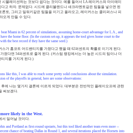
번 시뮬레이션하는 것보다 쉽다는 것이다. 예를 들어서 LA 레이커스와 마이애미
싶다고 하자. 문제없다. 시드에 클리블랜드나 새크라멘토같은 팀들을 넣으면 된
 토론토, 그리고 밀워키같은 팀들을 이기고 올라오고, 레이커스는 클리퍼스나 피
라오게 만들 수 있다.
s beat Miami in 62 percent of simulations, assuming home-court advantage for L.A., and
have the home floor. (In the custom set-up, it appears the tool gives home court to the
with the best record if they have the same seed.)
커스가 홈코트 어드밴티지를 가졌다고 했을 때 62퍼센트의 확률로 이기게 된다.
졌다면 54퍼센트로 줄게 된다. (커스텀 랭킹에서는 더 높은 시드의 팀이나 더
티지를 가지게 된다.)
ons like this, I was able to reach some pretty solid conclusions about the simulation.
ion of the playoffs in general, here are some observations:
 후에 나는 몇가지 결론에 이르게 되었다. 대부분은 전반적인 플레이오프에 관한
을 써보겠다.
more likely in the West.
에서 일어날 것이다.
is and Portland as first-round upstarts, but this tool liked another team even more --
rcent chance of beating Dallas in Round 1, and several iterations placed the Hornets into