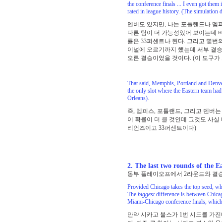
the conference finals ... I even got them
rated in league history. (The simulation di
덴버도 있지만, 나는 포틀랜드나 멤
다른 팀이 더 가능성있어 보이는데 
률은 33퍼센트나 된다. 그리고 몇
이널에 오르기까지 했는데 서부 결승
오른 결승이었을 것이다. (이 도구가
That said, Memphis, Portland and Denver 
the only slot where the Eastern team ha
Orleans).
즉, 멤피스, 포틀랜드, 그리고 덴버
이 확률이 더 클 것인데 그것도 사실 
리언즈이고 33퍼센트이다)
2. The last two rounds of the Ea
동부 플레이오프에서 2라운드와 결승은
Provided Chicago takes the top seed, whi
The
biggest
difference is between Chicag
Miami-Chicago conference finals, which 
만약 시카고 불스가 1번 시드를 가진다