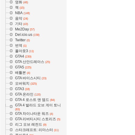
영화
(46)
책
(15)
NBA
(148)
음악
(24)
기타
(43)
Me2Day
(57)
Del.icio.us
(158)
Twitter
(0)
번역
(1)
폴아웃3
(11)
GTA4
(230)
GTA 산안드레아스
(25)
GTA5
(225)
배틀본
(4)
GTA 바이스시티
(23)
오버워치
(325)
GTA3
(18)
GTA 온라인
(120)
GTA 4 로스트 앤 뎀드
(84)
GTA 4 발라드 오브 게이 토니
(83)
GTA 차이나타운 워즈
(4)
GTA 리버티시티 스토리즈
(5)
리그 오브 레전드
(9)
스타크래프트: 리마스터
(11)