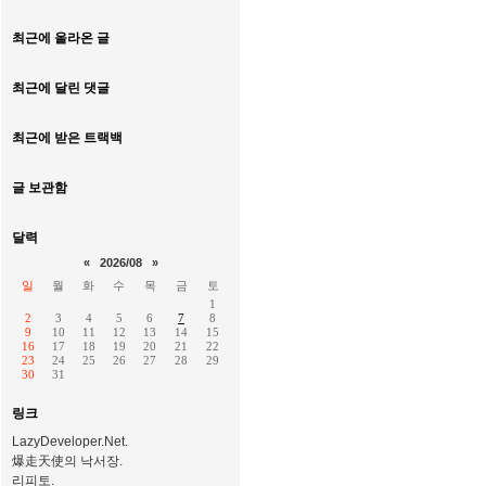
최근에 올라온 글
최근에 달린 댓글
최근에 받은 트랙백
글 보관함
달력
«
2026/08
»
일
월
화
수
목
금
토
1
2
3
4
5
6
7
8
9
10
11
12
13
14
15
16
17
18
19
20
21
22
23
24
25
26
27
28
29
30
31
링크
LazyDeveloper.Net.
爆走天使의 낙서장.
리피토.