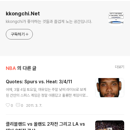
로그 정보
kkongchi.Net
kkongchi가 좋아하는 것들과 즐겁게 노는 공간입니다.
구독하기
더보기
NBA
의 다른 글
Quotes: Spurs vs. Heat: 3/4/11
글 내용
어제, 3월 4일 토요일, 여유있는 주말 낮에 라이브로 보게
된 간만의 스퍼스 게임은 정말 아름답고 훌륭한 게임이었
습니다. 놀랍게도 마이애미 히트라는 최강팀 중의 하나를
0
0
2011. 3. 7.
30점차로 이긴 결과뿐만이 아니라, 그 결과를 만들어내는
과정 자체가 정말 아름다웠습니다. 스퍼스를 꽤 오랫동안
봐오긴 했지만, 이렇게 아름다운 경기를 볼 수 있을 줄은 정
클리블랜드 vs 올랜도 2차전 그리고 LA vs
말 몰랐습니다. 하루가 지나고 주말이 다 가고 있긴 한데 아