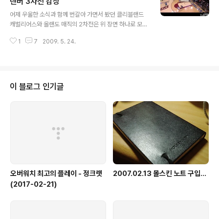
직도 경기의 여운이 가시질 않네요. 오랜만에 경기 후 인터
덴버 3차전 감상
글 내용
뷰 날림 번역해봤습니다. (3월 7일 아침 추가) 어제 티스토
어제 우울한 소식과 함께 번갈아 가면서 봤던 클리블랜드
리 장애로 이제야 글을 올리는데.. 오늘 레이커스에게 정반
캐벌리어스와 올랜도 매직의 2차전은 위 장면 하나로 모두
대로 당했네요 -_-;; 1쿼터 홈에서 34-13으로 당하면서
설명될 것 같습니다. 마지막 1초 전 히도 터콜루의 득점으
대패... Quotes: Spurs vs. Heat: 3/4/11 Spurs..
1
7
2009. 5. 24.
로 1차전의 재판이 되지 않나 싶었는데..킹 제임스의 이 버
저비터.. 어제 우울함 속에서도, 이 장면에서 만큼은 정말
박수를 칠 수 밖에 없더군요.. 대단했습니다. 하지만, 클리
블랜드는 이 날도 아주 고전했습니다. 전반에는 앞서 나갔
지만, 후반에는 올랜도가 훨씬 나은 경기력을 보여주더군
이 블로그 인기글
요. 히도 터콜루, 라샤드 루이스 등등 올랜도 선수들이 아주
자신감 있어 보이는 느낌이었습니다. 역시 전 챔피언 보스
턴을 이기고 올라온 것이 선수들에게 자신감을 불어 넣어
준 것 같네요. 클리블랜드가 쉽게 이기지 않을까 했는데, 현
재 상태로 보면 매 경기 ..
오버워치 최고의 플레이 - 정크랫
2007.02.13 몰스킨 노트 구입...
(2017-02-21)